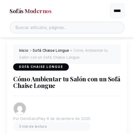
Sofás Modernos
Alternar
Inicio
»
Sofá Chaise Longue
»
Cómo Ambientar tu
Salón con un Sofá Chaise Longue
SOFÁ CHAISE LONGUE
Cómo Ambientar tu Salón con un Sofá
Chaise Longue
Por DeiviSanzPlay
8 de diciembre de 2025
3 min de lectura