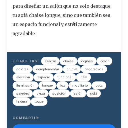
para diseñar un salón que no solo destaque
tu sofá chaise longue, sino que también sea
un espacio funcional y estéticamente
agradable.
ETIQUETAS:
central
chaise
cojines
color
colores
complementar
crucial
decorativos
elección
espacio
funcional
ideal
iluminación
longue
luz
mobiliario
opta
paredes
pieza
posición
salón
sofá
textura
toque
COMPARTIR: