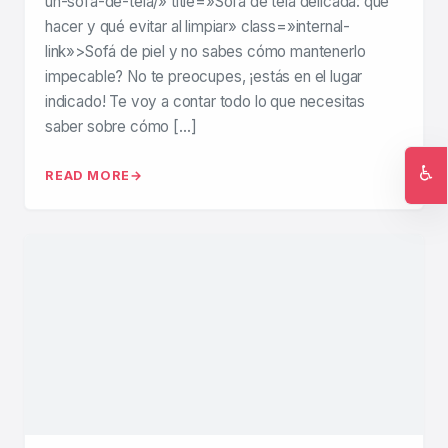
un-sofa-de-tela/» title=»Sofá de tela delicada: qué
hacer y qué evitar al limpiar» class=»internal-
link»>Sofá de piel y no sabes cómo mantenerlo
impecable? No te preocupes, ¡estás en el lugar
indicado! Te voy a contar todo lo que necesitas
saber sobre cómo […]
♿
READ MORE
Ac