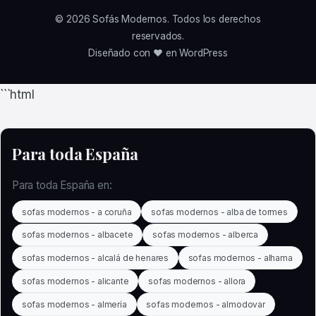
© 2026
Sofás Modernos
. Todos los derechos
reservados.
Diseñado con ❤️ en WordPress
```html
Para toda España
Para toda España en:
sofas modernos - a coruña
sofas modernos - alba de tormes
sofas modernos - albacete
sofas modernos - alberca
sofas modernos - alcalá de henares
sofas modernos - alhama
sofas modernos - alicante
sofas modernos - allora
sofas modernos - almería
sofas modernos - almodovar