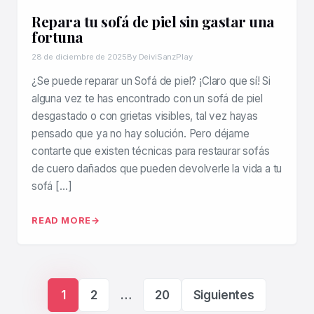
Repara tu sofá de piel sin gastar una
fortuna
28 de diciembre de 2025
By DeiviSanzPlay
¿Se puede reparar un Sofá de piel? ¡Claro que sí! Si
alguna vez te has encontrado con un sofá de piel
desgastado o con grietas visibles, tal vez hayas
pensado que ya no hay solución. Pero déjame
contarte que existen técnicas para restaurar sofás
de cuero dañados que pueden devolverle la vida a tu
sofá […]
READ MORE
Paginación de ent
1
2
…
20
Siguientes