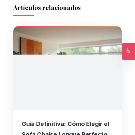
Artículos relacionados
♿
Ac
Guía Definitiva: Cómo Elegir el
Sofá Chaise Longue Perfecto