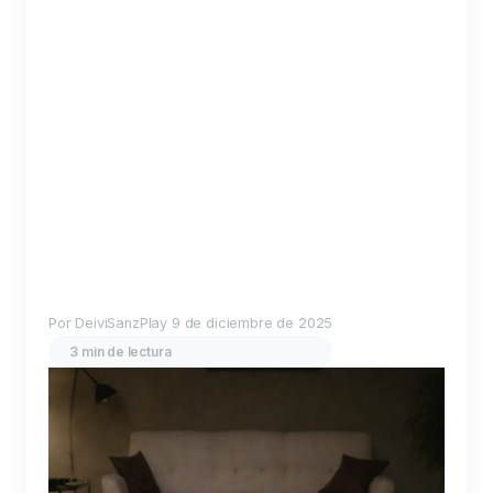
Por DeiviSanzPlay
9 de diciembre de 2025
3 min de lectura