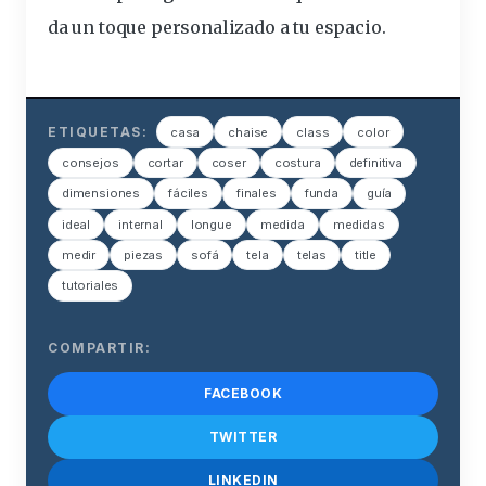
da un toque personalizado a tu espacio.
ETIQUETAS:
casa
chaise
class
color
consejos
cortar
coser
costura
definitiva
dimensiones
fáciles
finales
funda
guía
ideal
internal
longue
medida
medidas
medir
piezas
sofá
tela
telas
title
tutoriales
COMPARTIR:
FACEBOOK
TWITTER
LINKEDIN