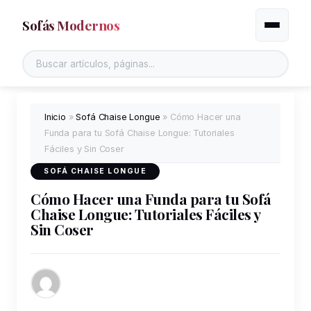
Sofás Modernos
Alternar
Inicio
»
Sofá Chaise Longue
»
Cómo Hacer una
Funda para tu Sofá Chaise Longue: Tutoriales
Fáciles y Sin Coser
SOFÁ CHAISE LONGUE
Cómo Hacer una Funda para tu Sofá
Chaise Longue: Tutoriales Fáciles y
Sin Coser