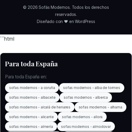
© 2026
Sofás Modernos
. Todos los derechos
reservados.
Diseñado con ❤️ en WordPress
```html
Para toda España
Para toda España en:
sofas modernos - a coruña
sofas modernos - alba de tormes
sofas modernos - albacete
sofas modernos - alberca
sofas modernos - alcalá de henares
sofas modernos - alhama
sofas modernos - alicante
sofas modernos - allora
sofas modernos - almería
sofas modernos - almodovar