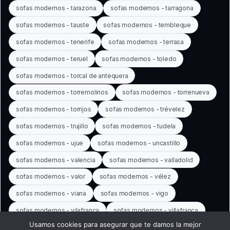
sofas modernos - tarazona
sofas modernos - tarragona
sofas modernos - tauste
sofas modernos - tembleque
sofas modernos - tenerife
sofas modernos - terrasa
sofas modernos - teruel
sofas modernos - toledo
sofas modernos - torcal de antequera
sofas modernos - torremolinos
sofas modernos - torrenueva
sofas modernos - torrijos
sofas modernos - trévelez
sofas modernos - trujillo
sofas modernos - tudela
sofas modernos - ujue
sofas modernos - uncastillo
sofas modernos - valencia
sofas modernos - valladolid
sofas modernos - valor
sofas modernos - vélez
sofas modernos - viana
sofas modernos - vigo
sofas modernos - vilafranca
sofas modernos - villafranca
Usamos cookies para asegurar que te damos la mejor
sofas modernos - vitoria-gasteiz
sofas modernos - yesa