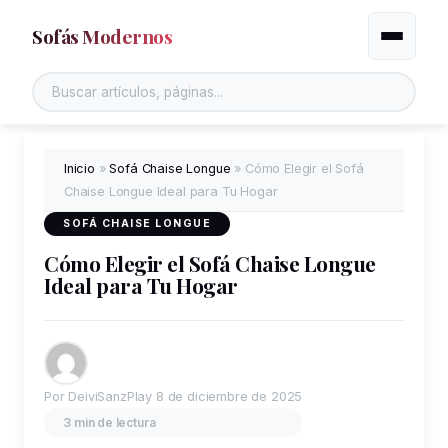
Sofás Modernos
Alternar
Inicio
»
Sofá Chaise Longue
»
Cómo Elegir el Sofá
Chaise Longue Ideal para Tu Hogar
SOFÁ CHAISE LONGUE
Cómo Elegir el Sofá Chaise Longue
Ideal para Tu Hogar
Por DeiviSanzPlay
8 de diciembre de 2025
3 min de lectura