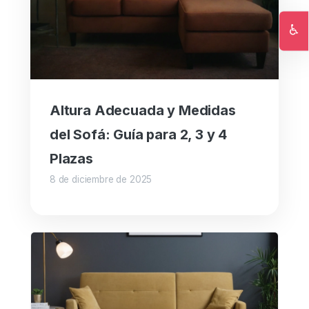
♿
Ac
Altura Adecuada y Medidas
del Sofá: Guía para 2, 3 y 4
Plazas
8 de diciembre de 2025