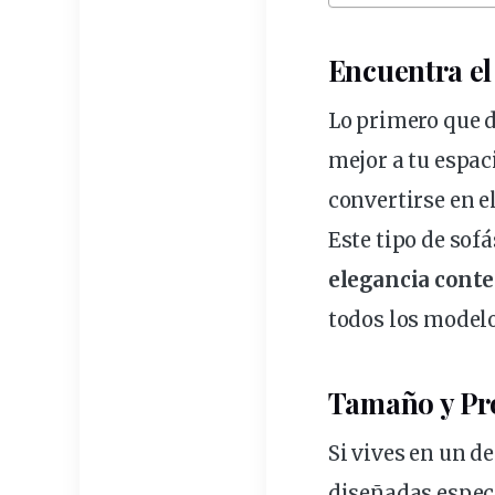
Encuentra el
Lo primero que
mejor a tu espaci
convertirse en e
Este tipo de
sofá
elegancia cont
todos los
model
Tamaño y Pro
Si vives en un
de
diseñadas espec