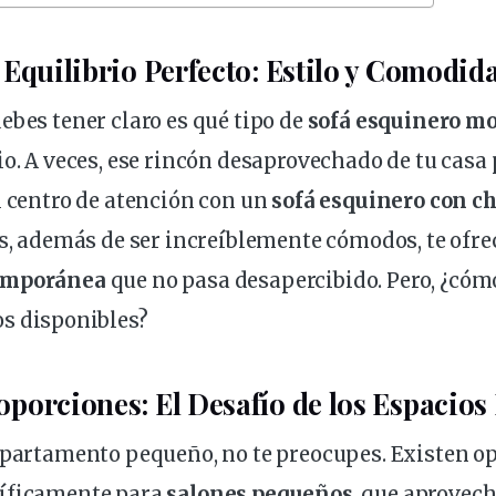
 Equilibrio Perfecto: Estilo y Comodid
debes
tener claro es qué tipo de
sofá esquinero
mo
o. A veces, ese
rincón
desaprovechado de tu casa
l centro de atención con un
sofá esquinero con c
s, además de ser increíblemente cómodos, te
ofre
emporánea
que no pasa desapercibido. Pero, ¿có
os
disponibles?
porciones: El Desafío de los Espacio
partamento
pequeño, no te preocupes. Existen
op
íficamente para
salones
pequeños
, que aprovec