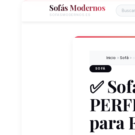
Sofás Modernos
Buscar e
SOFASMODERNOS.ES
Inicio
»
Sofá
»
✅
SOFÁ
✅ Sof
PERFE
para E