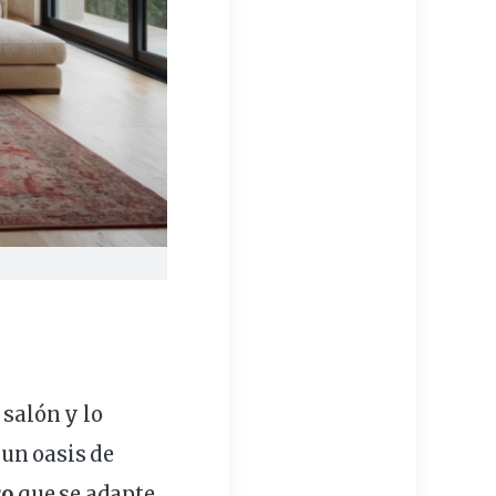
u
salón
y lo
un oasis de
ro
que se
adapte