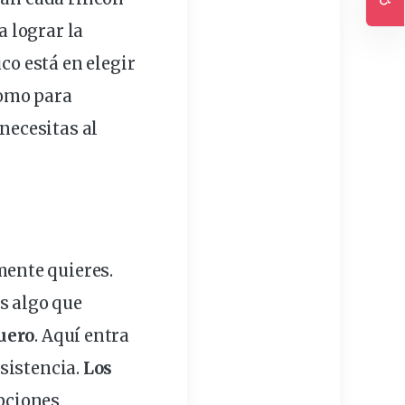
Ac
a lograr la
co está en elegir
omo para
 necesitas al
mente quieres.
s algo que
uero
. Aquí entra
sistencia.
Los
pciones