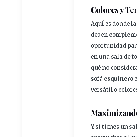
Colores y T
Aquí es donde la
deben
compleme
oportunidad par
en una sala de to
qué no consider
sofá esquinero 
versátil o color
Maximizando 
Y si tienes un s