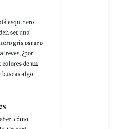
ofá esquinero
den ser una
nero gris oscuro
 atreves, ¿por
 colores de un
i buscas algo
es
saber: cómo