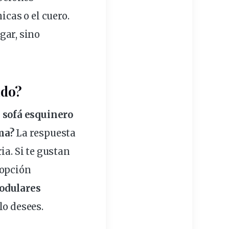
icas o el cuero.
gar, sino
ado?
n
sofá esquinero
ma?
La respuesta
ia. Si te gustan
 opción
odulares
lo desees.