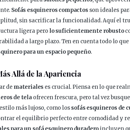
ente.
Sofás
esquineros
compactos
son ideales par
litud, sin sacrificar la funcionalidad. Aquí el tru
uctura ligera pero
lo suficientemente robusto
c
rabilidad a largo plazo. Ten en cuenta todo lo que
esquinero para un espacio pequeño
.
Más Allá de la Apariencia
ar de
materiales
es crucial. Piensa en lo que real
eros de tela
ofrecen frescura, pero tal vez busque
estilo
más
lujoso, como los
sofás esquineros de c
ntrar el
equilibrio
perfecto entre comodidad y re
les para un sofá esquinero duradero
incluyen o