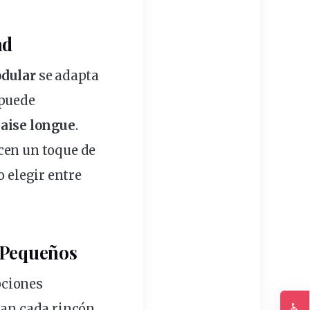
ad
dular
se adapta
 puede
haise longue
.
cen
un
toque
de
mo
elegir
entre
s Pequeños
ciones
♿
han cada rincón