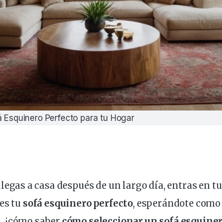
á Esquinero Perfecto para tu Hogar
llegas a
casa
después de un
largo
día, entras en t
es tu
sofá
esquinero
perfecto
, esperándote como 
, ¿
cómo
saber
cómo seleccionar un sofá esquine