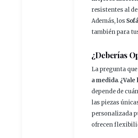
resistentes al de
Además, los
Sof
también para tu
¿Deberías Op
La pregunta que 
a medida
.
¿Vale 
depende de cuánt
las piezas única
personalizada pu
ofrecen flexibil