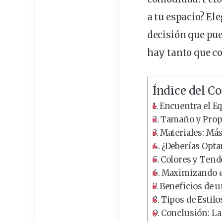
a tu
espacio
? El
decisión
que
pu
hay tanto que
c
Índice del C
Encuentra el Eq
Tamaño y Propo
Materiales: Más
¿Deberías Opta
Colores y Tend
Maximizando el
Beneficios de u
Tipos de Estil
Conclusión: La 