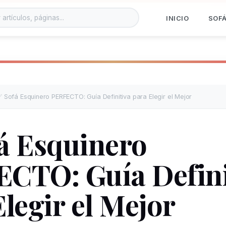
n el sitio
INICIO
SOF
 Sofá Esquinero PERFECTO: Guía Definitiva para Elegir el Mejor
á Esquinero
CTO: Guía Defini
legir el Mejor