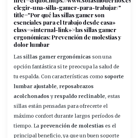
href=&
quot
;https://www.sofasmodernos.es/
elegir-una-silla-gamer-para-trabajar/"
title="Por qué las
sillas
gamer son
esenciales para el
trabajo
desde casa»
class=»internal-link»>las sillas gamer
ergonómicas
: Prevención de molestias y
dolor
lumbar
Las
sillas gamer ergonómicas
son una
opción fantástica si te preocupa la salud de
tu espalda. Con
características
como
soporte
lumbar ajustable
,
reposabrazos
acolchonados
y
respaldo
reclinable
, estas
sillas están pensadas para ofrecerte el
máximo confort durante largos períodos de
tiempo. La
prevención de molestias
es el
principal beneficio, ya que un buen soporte