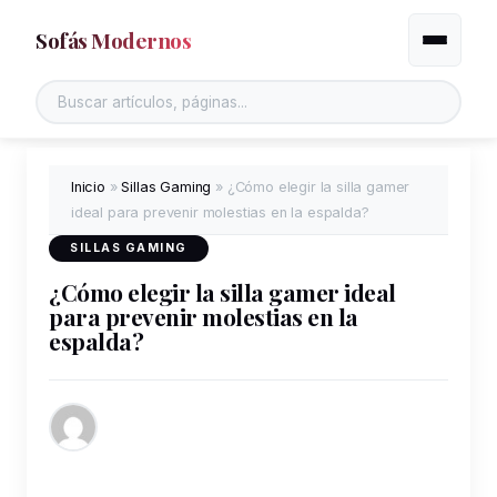
Sofás Modernos
Alternar
Inicio
»
Sillas Gaming
»
¿Cómo elegir la silla gamer
ideal para prevenir molestias en la espalda?
SILLAS GAMING
¿Cómo elegir la silla gamer ideal
para prevenir molestias en la
espalda?