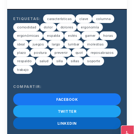
ETIQUETAS:
características
clave
columna
comodidad
dolor
dolores
ergonomía
ergonómicas
espalda
estés
gamer
horas
ideal
juegos
largo
lumbar
molestias
plazo
postura
prevenir
quot
reposabrazos
respaldo
salud
silla
sillas
soporte
trabajo
COMPARTIR:
FACEBOOK
TWITTER
LINKEDIN
♿