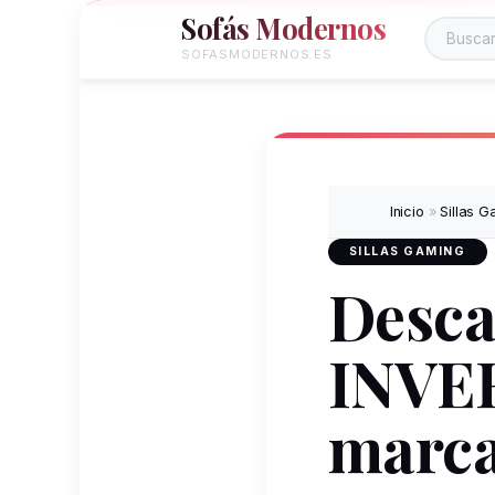
Sofás Modernos
SOFASMODERNOS.ES
Inicio
»
Sillas G
SILLAS GAMING
Desca
INVE
marca