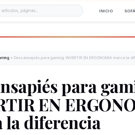
INICIO
SOF
aming
»
Descansapiés para gaming: INVERTIR EN ERGONOMIA marca la dif
nsapiés para gam
RTIR EN ERGON
 la diferencia