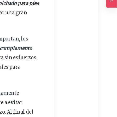
olchado para pies
Ac
ar una gran
mportan, los
complemento
a sin esfuerzos.
ales para
etamente
 a evitar
o. Al final del