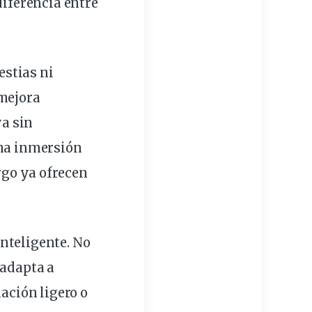
diferencia
entre
estias ni
 mejora
a sin
una inmersión
rgo
ya ofrecen
nteligente. No
 adapta a
nación ligero o