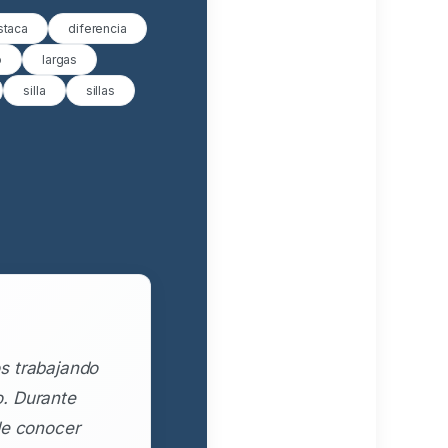
staca
diferencia
o
largas
silla
sillas
s trabajando
o. Durante
de conocer