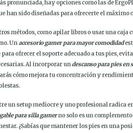
ás pronunciada, hay opciones como las de
ErgoP
ue han sido diseñadas para ofrecerte el máximo
tros métodos, como apilar libros o usar una caja 
smo. Un
accesorio
gamer
para mayor comodidad
est
e para
ofrecer
el soporte adecuado a tus
pies
, evi
cesarias. Al incorporar un
descanso para pies en 
tarás cómo mejora tu concentración y
rendimien
olestas.
tre un setup mediocre y uno profesional radica en
gable para
silla
gamer
no solo es un complemento
nestar. ¿Sabías que mantener los pies en una pos