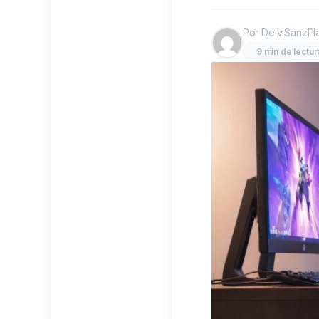
Por DeiviSanzPl
9 min de lectur