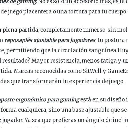
ones
de gaming
. No es solo un accesorio más, es la
de juego placentera o una tortura para tu cuerpo.
n plena partida, completamente inmerso, sin mol
un
reposapiés ajustable para jugadores
, tu postura
, permitiendo que la circulación sanguínea fluy
El resultado? Mayor resistencia, menos fatiga y 
artida. Marcas reconocidas como
SitWell
y
GameE
das que transformarán tu experiencia de juego.
oporte
ergonómico
para gaming
está en su
diseño
i
aforma cualquiera, sino una base ajustable que se
e jugador. Ya sea que prefieras un ángulo de incli