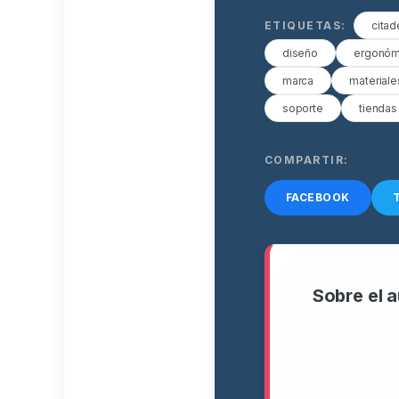
ETIQUETAS:
citad
diseño
ergonóm
marca
materiale
soporte
tiendas
COMPARTIR:
FACEBOOK
Sobre el a