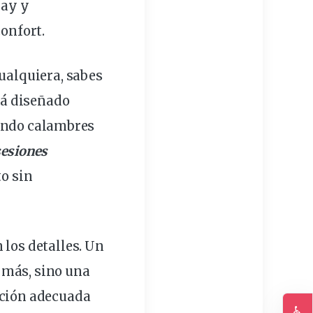
lay
y
confort
.
cualquiera, sabes
á diseñado
tando calambres
sesiones
to
sin
 los detalles. Un
 más, sino una
ición adecuada
♿