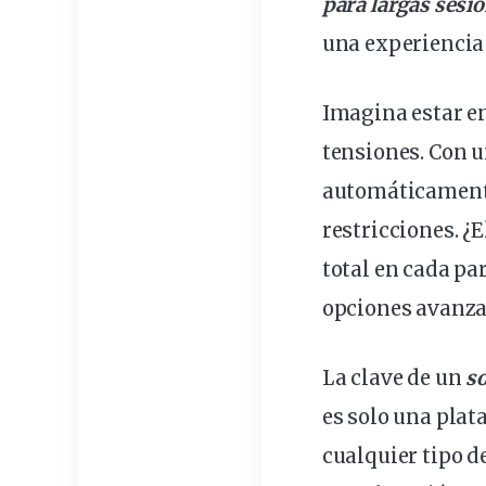
para
largas
sesi
una
experiencia
Imagina estar e
tensiones. Con 
automáticamente
restricciones. ¿
total en cada p
opciones avanza
La clave de un
s
es solo una plat
cualquier tipo d