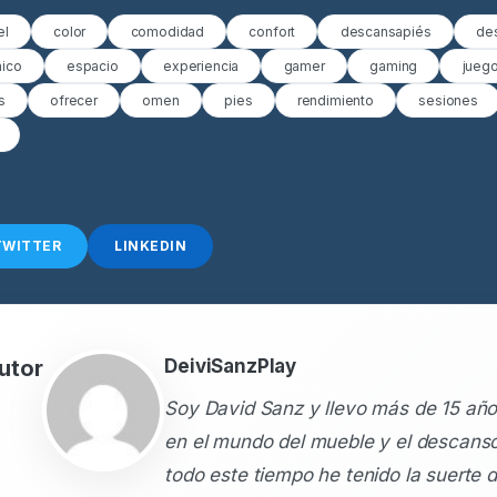
el
color
comodidad
confort
descansapiés
de
ico
espacio
experiencia
gamer
gaming
jueg
s
ofrecer
omen
pies
rendimiento
sesiones
TWITTER
LINKEDIN
utor
DeiviSanzPlay
Soy David Sanz y llevo más de 15 año
en el mundo del mueble y el descans
todo este tiempo he tenido la suerte 