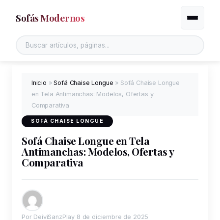
Sofás Modernos
Alternar
Inicio
»
Sofá Chaise Longue
»
Sofá Chaise Longue
en Tela Antimanchas: Modelos, Ofertas y
Comparativa
SOFÁ CHAISE LONGUE
Sofá Chaise Longue en Tela
Antimanchas: Modelos, Ofertas y
Comparativa
Por DeiviSanzPlay
8 de diciembre de 2025