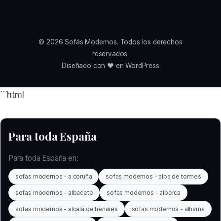
© 2026
Sofás Modernos
. Todos los derechos
reservados.
Diseñado con ❤️ en WordPress
```html
Para toda España
Para toda España en:
sofas modernos - a coruña
sofas modernos - alba de tormes
sofas modernos - albacete
sofas modernos - alberca
sofas modernos - alcalá de henares
sofas modernos - alhama