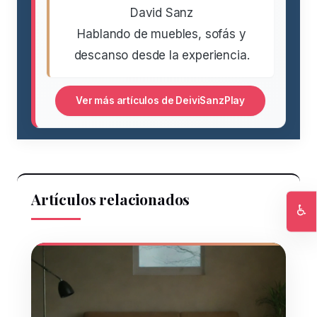
David Sanz
Hablando de muebles, sofás y
descanso desde la experiencia.
Ver más artículos de DeiviSanzPlay
Artículos relacionados
♿
Ac