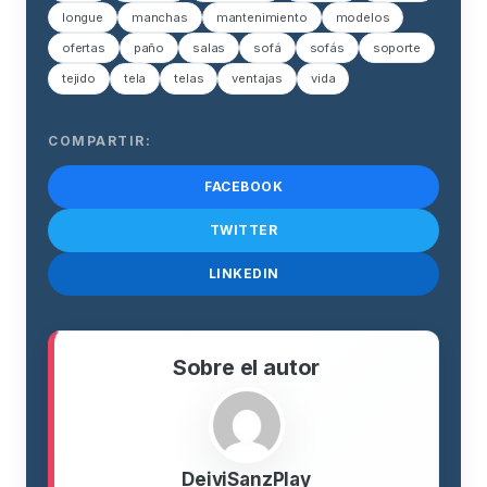
longue
manchas
mantenimiento
modelos
ofertas
paño
salas
sofá
sofás
soporte
tejido
tela
telas
ventajas
vida
COMPARTIR:
FACEBOOK
TWITTER
LINKEDIN
Sobre el autor
DeiviSanzPlay