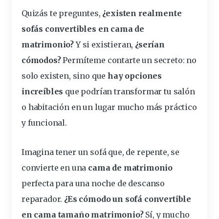
Quizás te preguntes,
¿existen realmente
sofá
s
convertibles
en cama de
matrimonio?
Y si existieran,
¿serían
cómodos?
Permíteme contarte un secreto: no
solo existen, sino que
hay
opciones
increíbles
que podrían
transformar
tu
salón
o
habitación
en un lugar mucho
más
práctico
y
funcional
.
Imagina tener un sofá que, de repente, se
convierte en una
cama de matrimonio
perfecta
para una
noche
de
descanso
reparador.
¿Es
cómodo
un sofá convertible
en cama tamaño matrimonio?
Sí, y mucho