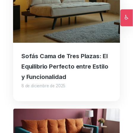
♿
Ac
Sofás Cama de Tres Plazas: El
Equilibrio Perfecto entre Estilo
y Funcionalidad
8 de diciembre de 2025