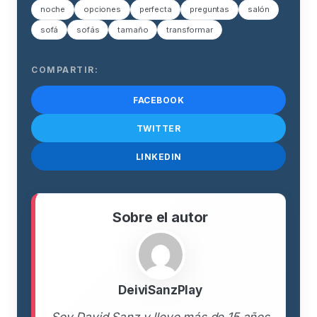
noche
opciones
perfecta
preguntas
salón
sofá
sofás
tamaño
transformar
COMPARTIR:
FACEBOOK
TWITTER
LINKEDIN
Sobre el autor
DeiviSanzPlay