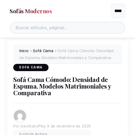
Sofás Modernos
Alternar
Inicio
»
Sofá Cama
»
Sofá Cama Cómodo: Densidad
de Espuma, Modelos Matrimoniales y Comparativa
SOFÁ CAMA
Sofá Cama Cómodo: Densidad de
Espuma, Modelos Matrimoniales y
Comparativa
Por DeiviSanzPlay
9 de diciembre de 2025
4 min de lectura