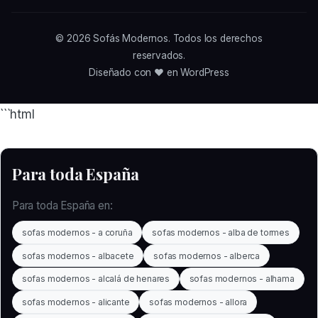
© 2026
Sofás Modernos
. Todos los derechos
reservados.
Diseñado con ❤️ en WordPress
```html
Para toda España
Para toda España en:
sofas modernos - a coruña
sofas modernos - alba de tormes
sofas modernos - albacete
sofas modernos - alberca
sofas modernos - alcalá de henares
sofas modernos - alhama
sofas modernos - alicante
sofas modernos - allora