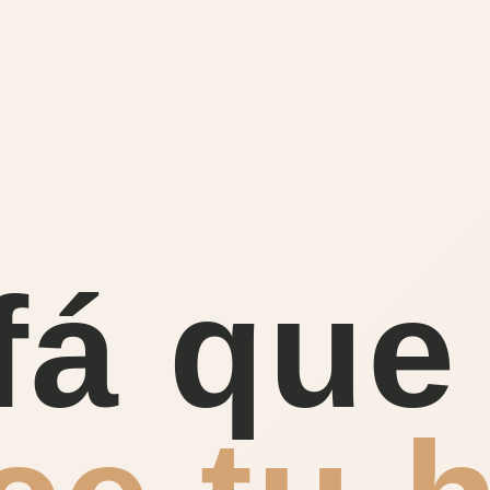
fá que