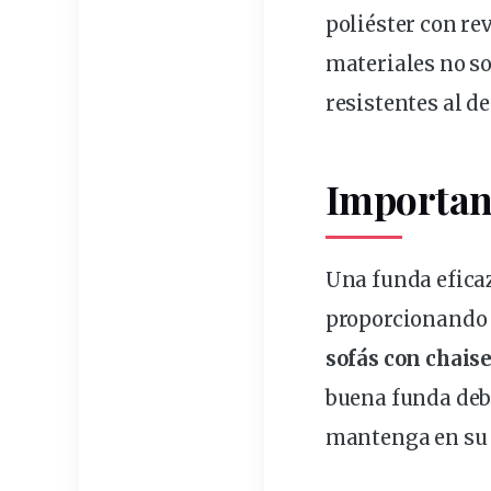
poliéster con re
materiales no so
resistentes al d
Importanc
Una funda efica
proporcionando 
sofá
s con chais
buena funda debe
mantenga en su l