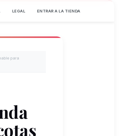
Á
LEGAL
ENTRAR A LA TIENDA
eable para
unda
cotas