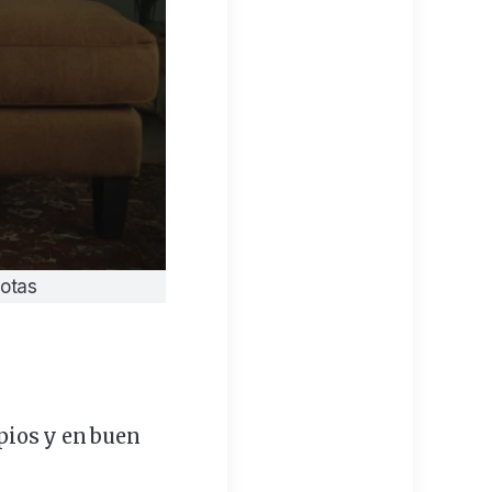
otas
pios
y en buen