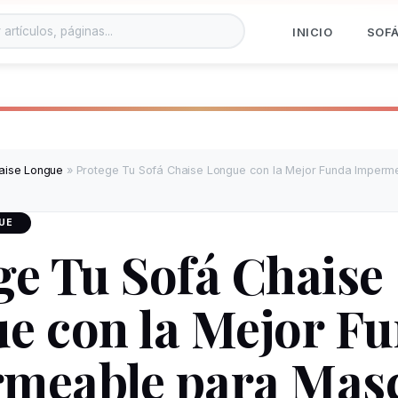
INICIO
SOF
aise Longue
»
Protege Tu Sofá Chaise Longue con la Mejor Funda Imperm
UE
ge Tu Sofá Chaise
e con la Mejor F
meable para Mas