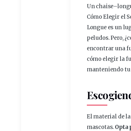
Un
chaise
–
long
Cómo Elegir el 
Longue es un lug
peludos
. Pero, 
encontrar una
f
cómo elegir la 
manteniendo tu 
Escogiend
El
material
de la
mascotas.
Opta 