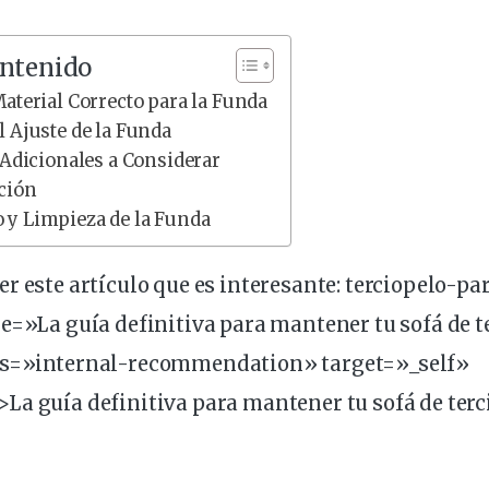
ontenido
aterial Correcto para la Funda
 Ajuste de la Funda
 Adicionales a Considerar
ación
y Limpieza de la Funda
r este artículo que es
interesante
:
terciopelo
-par
le=»La
guía
definitiva
para mantener tu sofá de t
ss=»internal-recommendation» target=»_self»
La guía definitiva para mantener tu sofá de terc