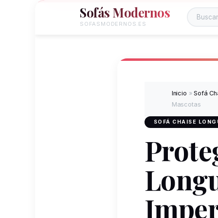
Sofás Modernos
SOFASMODERNOS.ES
Inicio
»
Sofá Ch
Mascotas
SOFÁ CHAISE LONG
Prote
Longu
Imper