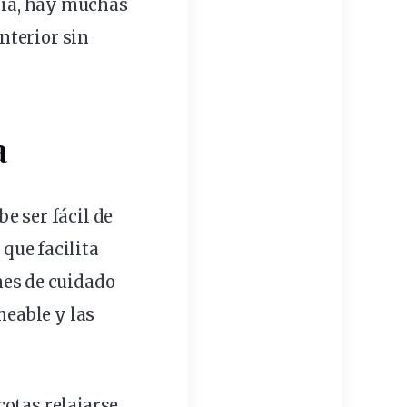
día, hay muchas
nterior sin
a
e ser fácil de
o que facilita
nes de cuidado
eable y las
cotas relajarse