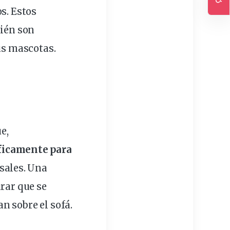
s. Estos
Ac
bién son
us mascotas.
ue
,
ficamente para
rsales. Una
urar que se
n sobre el sofá.