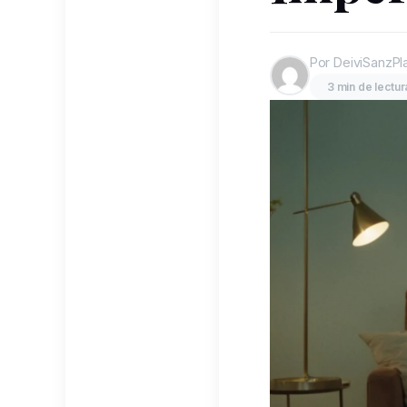
Por DeiviSanzPl
3 min de lectur