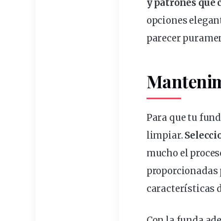
y patrones que 
opciones elegant
parecer puramen
Mantenim
Para que tu fund
limpiar.
Selecci
mucho el proces
proporcionadas 
características d
Con la funda ade