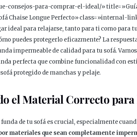
ue
-consejos-para-comprar-el-
ideal
/» title=»Guí
Sofá Chaise Longue Perfecto» class=»internal-li
ar ideal para
relajarse
, tanto para ti como para 
¿cómo puedes protegerlo eficazmente? La respuesta
unda
impermeable
de calidad para tu sofá. Vamos
funda perfecta que combine funcionalidad con
est
sofá protegido de manchas y pelaje.
o el Material Correcto para
 funda de tu sofá es crucial, especialmente cuand
por
materiales
que sean completamente imper