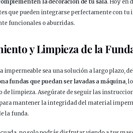
complementen la decoración de tu sala
. Hoy en 
es que pueden integrarse perfectamente con tu i
te funcionales o aburridas.
iento y Limpieza de la Fund
a impermeable sea una solución a largo plazo, deb
ona fundas que puedan ser lavadas a máquina
, l
o de
limpieza
. Asegúrate de seguir las instruccio
para mantener la integridad del material imperm
e la funda.
cuada, no solo podrás disfrutar viendo a tus mas