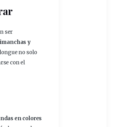
rar
n ser
timanchas y
 longue no solo
rse con el
undas en colores