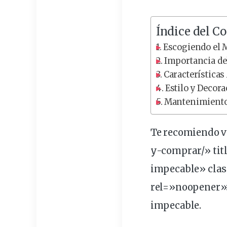
Índice del C
Escogiendo el M
Importancia del
Características
Estilo y Decor
Mantenimiento 
Te recomiendo ve
y-comprar/» tit
impecable
» cla
rel=»noopener»>
impecable.