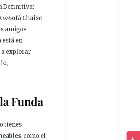
a Definitiva:
nk»>Sofá Chaise
tus amigos
 está en
 a explorar
ilo
,
 la Funda
o tienes
meables
, como el
♿