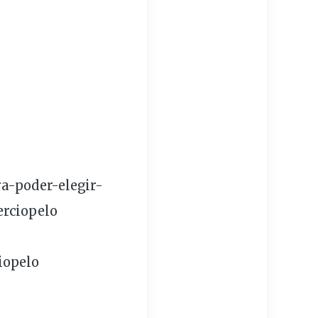
a-poder-elegir-
erciopelo
iopelo