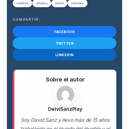
rodillos
shiatsu
sillón
sillones
COMPARTIR:
FACEBOOK
TWITTER
LINKEDIN
Sobre el autor
DeiviSanzPlay
Soy David Sanz y llevo más de 15 años
trabajando en el mundo del mueble y el