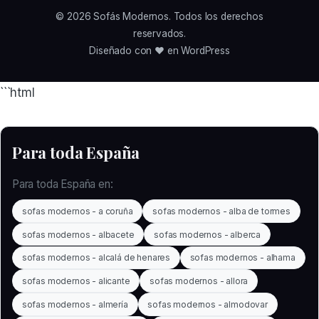
© 2026
Sofás Modernos
. Todos los derechos
reservados.
Diseñado con ❤️ en WordPress
```html
Para toda España
Para toda España en:
sofas modernos - a coruña
sofas modernos - alba de tormes
sofas modernos - albacete
sofas modernos - alberca
sofas modernos - alcalá de henares
sofas modernos - alhama
sofas modernos - alicante
sofas modernos - allora
sofas modernos - almería
sofas modernos - almodovar