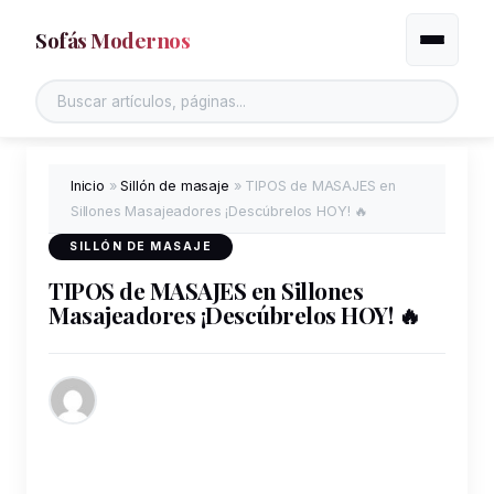
Sofás Modernos
Alternar
Buscar en el sitio
Inicio
»
Sillón de masaje
»
TIPOS de MASAJES en
Sillones Masajeadores ¡Descúbrelos HOY! 🔥
SILLÓN DE MASAJE
TIPOS de MASAJES en Sillones
Masajeadores ¡Descúbrelos HOY! 🔥