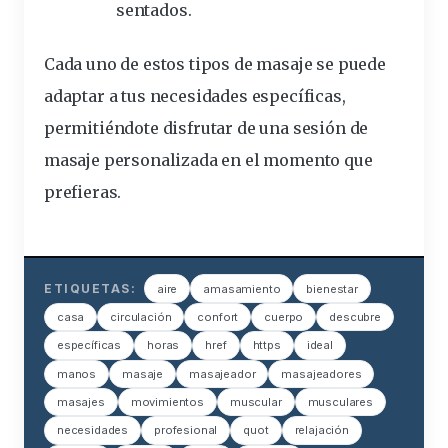
sentados.
Cada uno de estos tipos de masaje se puede
adaptar a tus necesidades específicas,
permitiéndote disfrutar de una sesión de
masaje personalizada en el momento que
prefieras.
ETIQUETAS:
aire
amasamiento
bienestar
casa
circulación
confort
cuerpo
descubre
específicas
horas
href
https
ideal
manos
masaje
masajeador
masajeadores
masajes
movimientos
muscular
musculares
necesidades
profesional
quot
relajación