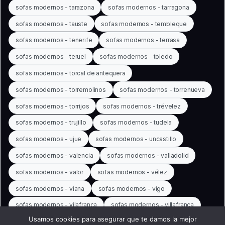
sofas modernos - tarazona
sofas modernos - tarragona
sofas modernos - tauste
sofas modernos - tembleque
sofas modernos - tenerife
sofas modernos - terrasa
sofas modernos - teruel
sofas modernos - toledo
sofas modernos - torcal de antequera
sofas modernos - torremolinos
sofas modernos - torrenueva
sofas modernos - torrijos
sofas modernos - trévelez
sofas modernos - trujillo
sofas modernos - tudela
sofas modernos - ujue
sofas modernos - uncastillo
sofas modernos - valencia
sofas modernos - valladolid
sofas modernos - valor
sofas modernos - vélez
sofas modernos - viana
sofas modernos - vigo
sofas modernos - vilafranca
sofas modernos - villafranca
Usamos cookies para asegurar que te damos la mejor
sofas modernos - vitoria-gasteiz
sofas modernos - yesa