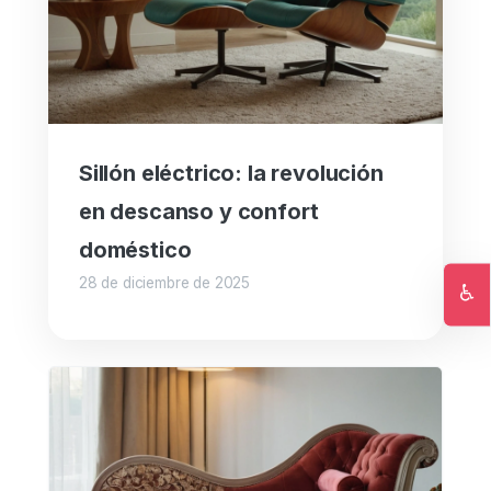
Sillón eléctrico: la revolución
en descanso y confort
doméstico
28 de diciembre de 2025
♿
Ac