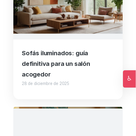
Sofás iluminados: guía
definitiva para un salón
acogedor
♿
28 de diciembre de 2025
Ac