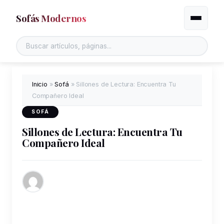
Sofás Modernos
Alternar
Buscar en el sitio
Inicio
»
Sofá
»
Sillones de Lectura: Encuentra Tu
Compañero Ideal
SOFÁ
Sillones de Lectura: Encuentra Tu
Compañero Ideal