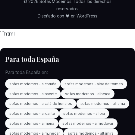
© 2026
Sofás Modernos
. Todos los derechos
reservados.
Diseñado con ❤️ en WordPress
```html
Para toda España
Para toda España en:
sofas modernos - a coruña
sofas modernos - alba de tormes
sofas modernos - albacete
sofas modernos - alberca
sofas modernos - alcalá de henares
sofas modernos - alhama
sofas modernos - alicante
sofas modernos - allora
sofas modernos - almería
sofas modernos - almodovar
sofas modernos - almuñecar
sofas modernos - altamira