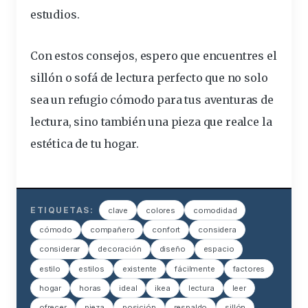
estudios.
Con estos consejos, espero que encuentres el
sillón o sofá de lectura perfecto que no solo
sea un refugio cómodo para tus aventuras de
lectura, sino también una pieza que realce la
estética de tu hogar.
ETIQUETAS:
clave
colores
comodidad
cómodo
compañero
confort
considera
considerar
decoración
diseño
espacio
estilo
estilos
existente
fácilmente
factores
hogar
horas
ideal
ikea
lectura
leer
ofrecer
pieza
posición
respaldo
sillón