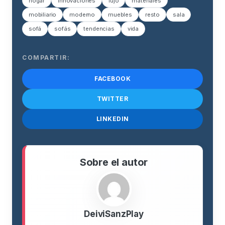
hogar
innovaciones
lujo
materiales
mobiliario
moderno
muebles
resto
sala
sofá
sofás
tendencias
vida
COMPARTIR:
FACEBOOK
TWITTER
LINKEDIN
Sobre el autor
DeiviSanzPlay