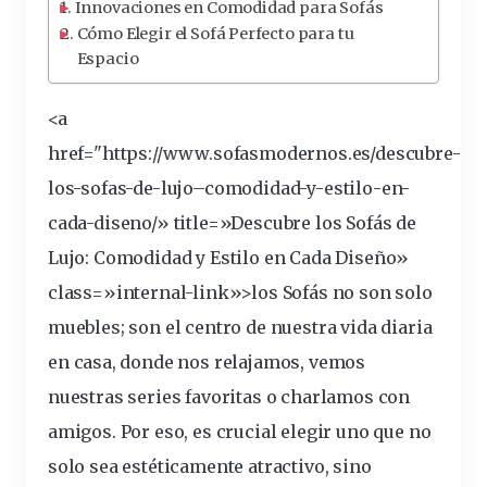
Innovaciones en Comodidad para Sofás
Cómo Elegir el Sofá Perfecto para tu
Espacio
<a
href="https://www.sofasmodernos.es/
descubre
-
los-sofas-de-
lujo
–
comodidad
-y-
estilo
-en-
cada-diseno/» title=»Descubre los Sofás de
Lujo: Comodidad y Estilo en Cada Diseño»
class=»internal-link»>los Sofás no son solo
muebles
; son el centro de nuestra
vida
diaria
en
casa
, donde nos relajamos, vemos
nuestras series favoritas o charlamos con
amigos. Por eso, es
crucial
elegir uno que no
solo sea estéticamente
atractivo
, sino