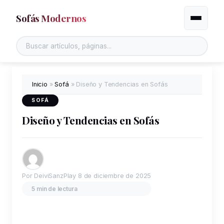
Sofás Modernos
Alternar
Inicio
»
Sofá
»
Diseño y Tendencias en Sofás
SOFÁ
Diseño y Tendencias en Sofás
Por DeiviSanzPlay
8 de diciembre de 2025
5 min de lectura