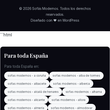
© 2026
Sofás Modernos
. Todos los derechos
reservados.
Diseñado con ❤️ en WordPress
```html
Para toda España
Para toda España en:
sofas modernos - a coruña
sofas modernos - alba de tormes
sofas modernos - albacete
sofas modernos - alberca
sofas modernos - alcalá de henares
sofas modernos - alhama
sofas modernos - alicante
sofas modernos - allora
sofas modernos - almería
sofas modernos - almodovar