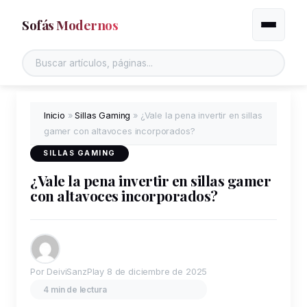
Sofás Modernos
Alternar
Inicio
»
Sillas Gaming
»
¿Vale la pena invertir en sillas
gamer con altavoces incorporados?
SILLAS GAMING
¿Vale la pena invertir en sillas gamer
con altavoces incorporados?
Por DeiviSanzPlay
8 de diciembre de 2025
4 min de lectura