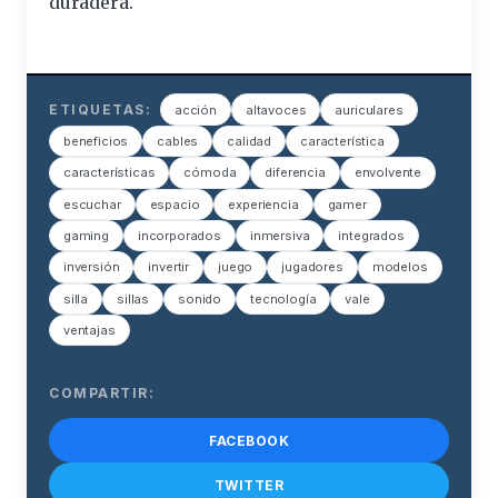
duradera.
ETIQUETAS:
acción
altavoces
auriculares
beneficios
cables
calidad
característica
características
cómoda
diferencia
envolvente
escuchar
espacio
experiencia
gamer
gaming
incorporados
inmersiva
integrados
inversión
invertir
juego
jugadores
modelos
silla
sillas
sonido
tecnología
vale
ventajas
COMPARTIR:
FACEBOOK
TWITTER