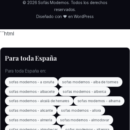
© 2026
Sofás Modernos
. Todos los derechos
reservados.
Diseñado con ❤️ en WordPress
```html
Para toda España
Para toda España en:
sofas modernos - a coruña
sofas modernos - alba de tormes
sofas modernos - albacete
sofas modernos - alberca
sofas modernos - alcalá de henares
sofas modernos - alhama
sofas modernos - alicante
sofas modernos - allora
sofas modernos - almería
sofas modernos - almodovar
sofas modernos - almuñecar
sofas modernos - altamira