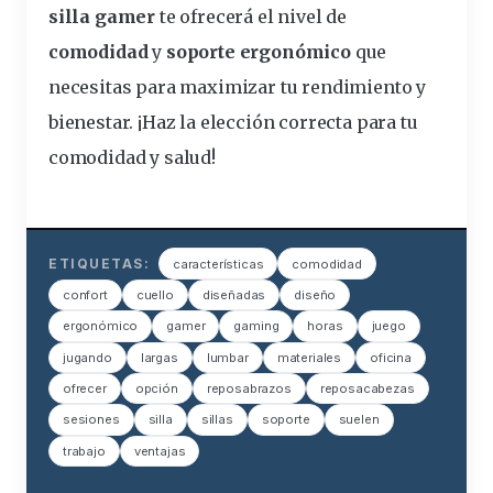
silla gamer
te ofrecerá el nivel de
comodidad
y
soporte ergonómico
que
necesitas para maximizar tu rendimiento y
bienestar. ¡Haz la elección correcta para tu
comodidad y salud!
ETIQUETAS:
características
comodidad
confort
cuello
diseñadas
diseño
ergonómico
gamer
gaming
horas
juego
jugando
largas
lumbar
materiales
oficina
ofrecer
opción
reposabrazos
reposacabezas
sesiones
silla
sillas
soporte
suelen
trabajo
ventajas