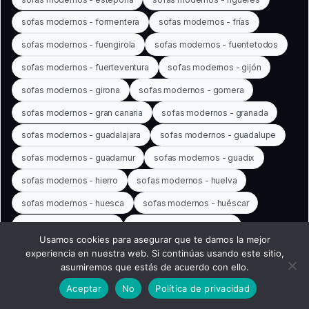
sofas modernos - formentera
sofas modernos - frías
sofas modernos - fuengirola
sofas modernos - fuentetodos
sofas modernos - fuerteventura
sofas modernos - gijón
sofas modernos - girona
sofas modernos - gomera
sofas modernos - gran canaria
sofas modernos - granada
sofas modernos - guadalajara
sofas modernos - guadalupe
sofas modernos - guadamur
sofas modernos - guadix
sofas modernos - hierro
sofas modernos - huelva
sofas modernos - huesca
sofas modernos - huéscar
sofas modernos - ibiza
sofas modernos - illanoz
Usamos cookies para asegurar que te damos la mejor
sofas modernos - illescas
sofas modernos - illora
experiencia en nuestra web. Si continúas usando este sitio,
asumiremos que estás de acuerdo con ello.
sofas modernos - isaba
sofas modernos - itálica
Aceptar
No
Política de privacidad
sofas modernos - itero
sofas modernos - jaén