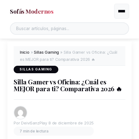
Sofás Modernos
Alternar
Inicio
»
Sillas Gaming
»
Silla Gamer vs Oficina: ¿Cuál
es MEJOR para ti? Comparativa 2026 🔥
SILLAS GAMING
Silla Gamer vs Oficina: ¿Cuál es
MEJOR para ti? Comparativa 2026 🔥
Por DeiviSanzPlay
8 de diciembre de 2025
7 min de lectura