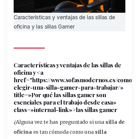
Características y ventajas de las sillas de
oficina y las sillas Gamer
Características y
ventajas
de las
sillas
de
oficina
y <a
href="https://www.sofasmodernos.es/como-
elegir-una-
silla
–
gamer
-para-trabajar/»
title=»Por qué las sillas gamer son
esenciales para el
trabajo
desde casa»
class=»internal-link»>las sillas gamer
¿Alguna vez te has preguntado si una
silla de
oficina
es tan cómoda como una
silla