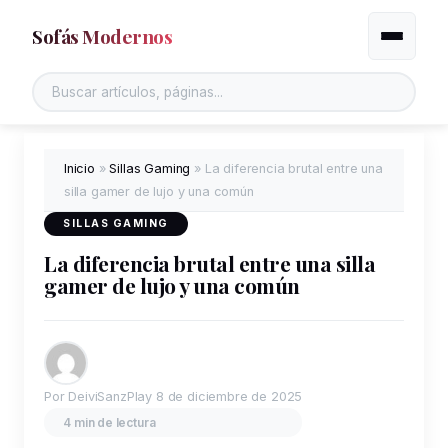
Sofás Modernos
Alternar
Inicio
»
Sillas Gaming
»
La diferencia brutal entre una
silla gamer de lujo y una común
SILLAS GAMING
La diferencia brutal entre una silla
gamer de lujo y una común
Por DeiviSanzPlay
8 de diciembre de 2025
4 min de lectura