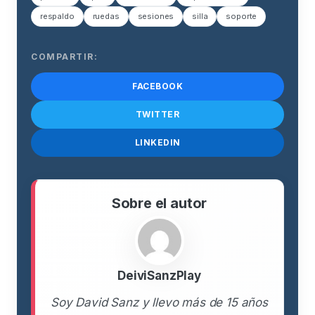
respaldo
ruedas
sesiones
silla
soporte
COMPARTIR:
FACEBOOK
TWITTER
LINKEDIN
Sobre el autor
DeiviSanzPlay
Soy David Sanz y llevo más de 15 años