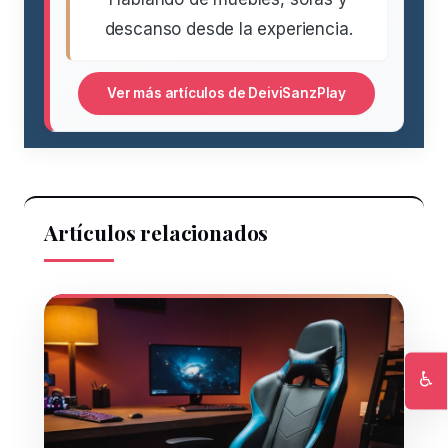
descanso desde la experiencia.
Ver más artículos de DeiviSanzPlay
Artículos relacionados
♿
Ac