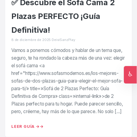
✅ Descubre el Sofá Cama 2
Plazas PERFECTO ¡Guía
Definitiva!
8 de diciembre de 2025
·
DeiviSanzPlay
Vamos a ponernos cómodos y hablar de un tema que,
seguro, te ha rondado la cabeza más de una vez: elegir
el sofá cama <a
♿
href="https://www.sofasmodernos.es/los-mejores-
sofas-de-dos-plazas-guia-para-elegir-el-mejor-sofa-
Ac
para-ti/» title=»Sofá de 2 Plazas Perfecto: Guía
Definitiva de Compra» class=»internal-link»>de 2
Plazas perfecto para tu hogar. Puede parecer sencillo,
pero, créeme, hay más de lo que parece. No solo […]
LEER GUÍA →