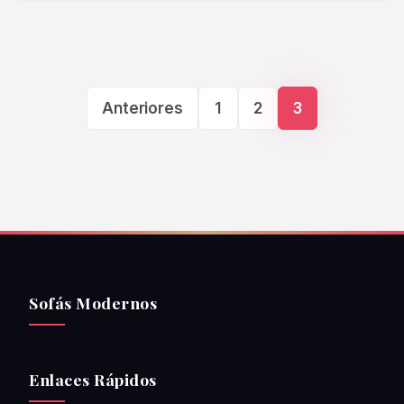
Paginación de ent
Anteriores
1
2
3
Sofás Modernos
Enlaces Rápidos