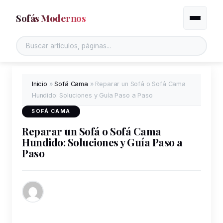
Sofás Modernos
Alternar
Buscar en el sitio
Inicio
»
Sofá Cama
»
Reparar un Sofá o Sofá Cama
Hundido: Soluciones y Guía Paso a Paso
SOFÁ CAMA
Reparar un Sofá o Sofá Cama
Hundido: Soluciones y Guía Paso a
Paso