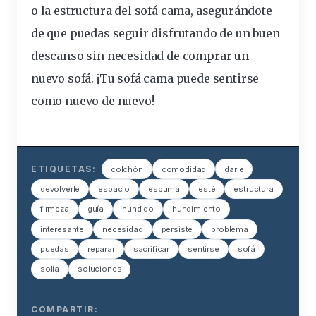
o la estructura del sofá cama, asegurándote
de que puedas seguir disfrutando de un buen
descanso sin necesidad de comprar un
nuevo sofá. ¡Tu sofá cama puede sentirse
como nuevo de nuevo!
ETIQUETAS:
colchón
comodidad
darle
devolverle
espacio
espuma
esté
estructura
firmeza
guía
hundido
hundimiento
interesante
necesidad
persiste
problema
puedas
reparar
sacrificar
sentirse
sofá
solía
soluciones
COMPARTIR: