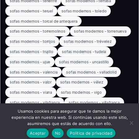
sofas modernos - tenerife
sofas modernos - terrasa
sofas modernos - teruel
sofas modernos - toledo
sofas modernos - torcal de antequera
sofas modernos - torremolinos
sofas modernos - torrenueva
sofas modernos - torrijos
sofas modernos - trévelez
sofas modernos - trujillo
sofas modernos - tudela
sofas modernos - ujue
sofas modernos - uncastillo
sofas modernos - valencia
sofas modernos - valladolid
sofas modernos - valor
sofas modernos - vélez
sofas modernos - viana
sofas modernos - vigo
sofas modernos - vilafranca
sofas modernos - villafranca
Usamos cookies para asegurar que te damos la mejor
sofas modernos - vitoria-gasteiz
sofas modernos - yesa
experiencia en nuestra web. Si continúas usando este sitio,
sofas modernos - zamora
sofas modernos - zaragoza
asumiremos que estás de acuerdo con ello.
Aceptar
No
Política de privacidad
```