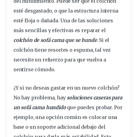
del
hundimiento
. Puede ser que el
colchón
esté desgastado, o que la
estructura
interna
esté floja o dañada. Una de las soluciones
más sencillas y efectivas es
reparar
el
colchón de sofá cama que se hunde
. Si el
colchón tiene resortes o
espuma
, tal vez
necesite un refuerzo para que vuelva a
sentirse
cómodo.
¿Y si no deseas gastar en un
nuevo
colchón?
No hay problema, hay
soluciones caseras para
un sofá cama hundido
que puedes probar. Por
ejemplo, una opción común es colocar una
base o un soporte adicional debajo del
colchón para
darle
más estabilidad. Esto