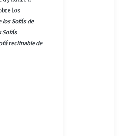
obre los
 los Sofás de
s Sofás
fá reclinable de