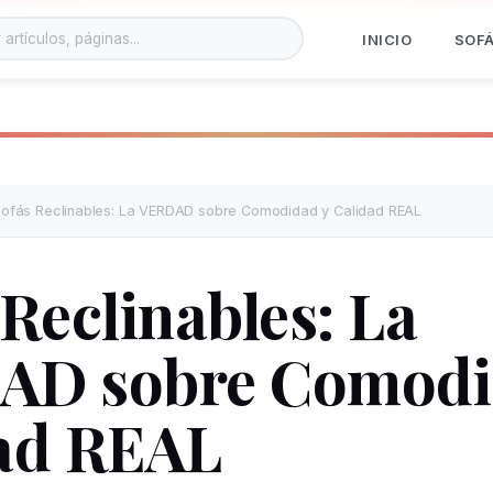
INICIO
SOF
ofás Reclinables: La VERDAD sobre Comodidad y Calidad REAL
 Reclinables: La
AD sobre Comodi
ad REAL