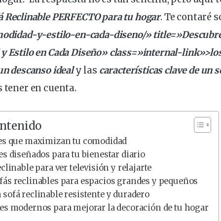
á Reclinable
PERFECTO para tu
hogar
. Te contaré s
odidad
-y-estilo-en-cada-diseno/» title=»Descubre
y Estilo en Cada Diseño» class=»internal-link»>lo
un
descanso
ideal
y las
características
clave
de un so
 tener en cuenta.
ontenido
les que maximizan tu comodidad
es diseñados para tu bienestar diario
clinable para ver televisión y relajarte
fás reclinables para espacios grandes y pequeños
sofá reclinable resistente y duradero
les modernos para mejorar la decoración de tu hogar