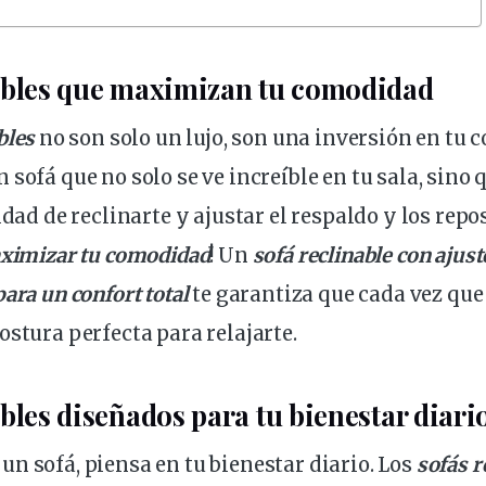
ables que
maximizan
tu comodidad
bles
no son
solo
un lujo, son una inversión en tu 
 sofá que no solo se ve increíble en tu
sala
, sino
lidad de
reclinarte
y
ajustar
el
respaldo
y los repos
ximizar
tu comodidad
! Un
sofá reclinable con
ajust
ara un confort total
te garantiza que cada vez que 
ostura
perfecta para relajarte.
ables
diseñados
para tu
bienestar
diari
n sofá, piensa en tu bienestar diario. Los
sofás
r