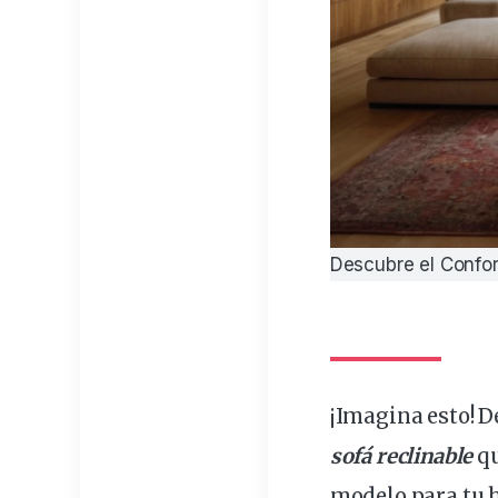
Descubre el Confort
¡Imagina esto! 
sofá
reclinable
qu
modelo
para tu