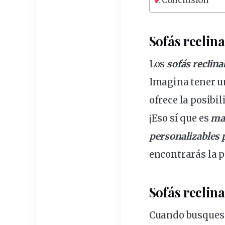
Conclusión
Sofás reclin
Los
sofá
s reclina
Imagina tener un
ofrece la posibi
¡Eso sí que es
ma
personalizables
p
encontrarás la
p
Sofás reclin
Cuando busques u