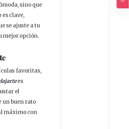
ómoda, sino que
Ac
o es clave,
e se ajuste a tu
u mejor opción.
te
ículas favoritas,
lajarte
es
ustar el
e un buen rato
a al máximo con