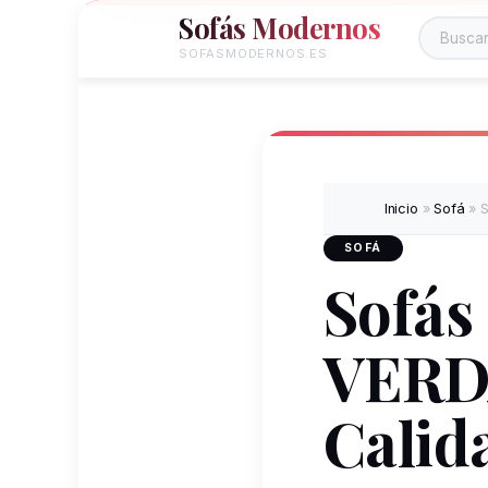
Sofás Modernos
SOFASMODERNOS.ES
Inicio
»
Sofá
»
S
SOFÁ
Sofás
VERD
Calid