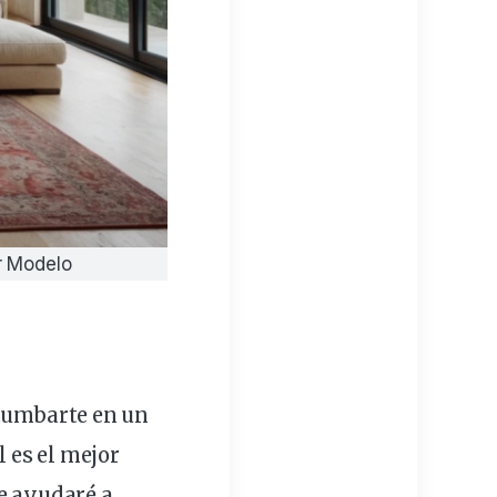
or Modelo
 tumbarte en un
l es el
mejor
te ayudaré a