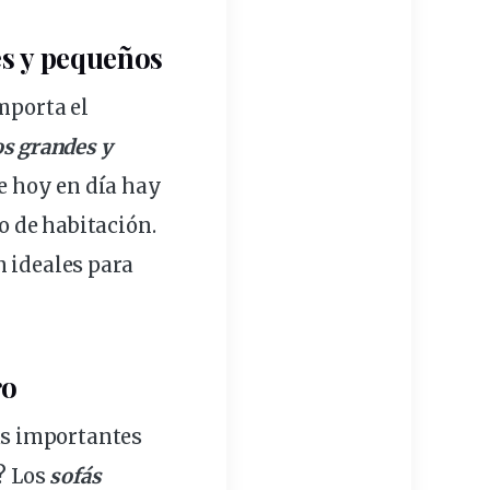
es y
pequeños
mporta el
os grandes y
ue hoy en día hay
 de habitación.
 ideales para
ro
ás importantes
e? Los
sofás