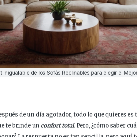
 Inigualable de los Sofás Reclinables para elegir el Mej
Después de un
día
agotador, todo lo que quieres es
e te brinde un
confort
total
. Pero, ¿cómo saber cuá
hogar
? La respuesta no es tan sencilla, pero aquí 