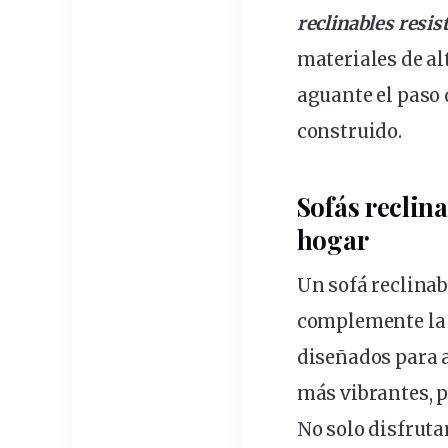
reclinables resis
materiales de al
aguante el paso 
construido.
Sofás reclin
hogar
Un sofá reclinab
complemente la 
diseñados para a
más vibrantes, p
No solo disfruta