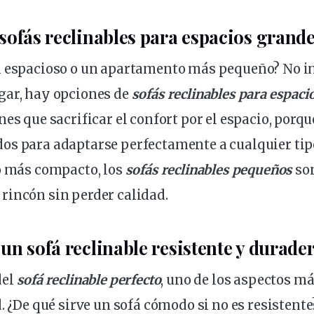
sofás reclinables para espacios grand
n espacioso o un apartamento
más
pequeño? No i
gar, hay opciones de
sofás reclinables para espaci
enes que sacrificar el confort por el espacio, porq
os para adaptarse perfectamente a cualquier tipo
o más compacto, los
sofás reclinables pequeños
son
rincón sin perder calidad.
un sofá reclinable resistente y durade
del
sofá reclinable perfecto
, uno de los aspectos m
d. ¿De qué sirve un sofá
cómodo
si no es resistent