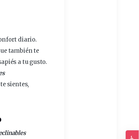
confort
diario
.
 que también te
apiés a tu gusto.
es
te sientes,
o
eclinables
♿