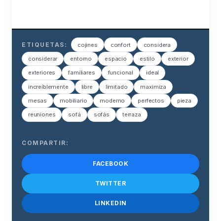
ETIQUETAS:
cojines
confort
considera
considerar
entorno
espacio
estilo
exterior
exteriores
familiares
funcional
ideal
increíblemente
libre
limitado
maximiza
mesas
mobiliario
moderno
perfectos
pieza
reuniones
sofá
sofás
terraza
COMPARTIR:
FACEBOOK
TWITTER
LINKEDIN