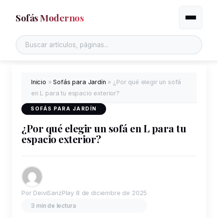
Sofás Modernos
Alternar
Inicio
»
Sofás para Jardín
»
¿Por qué elegir un sofá
en L para tu espacio exterior?
SOFÁS PARA JARDÍN
¿Por qué elegir un sofá en L para tu
espacio exterior?
Por DeiviSanzPlay
8 de diciembre de 2025
3 min de lectura