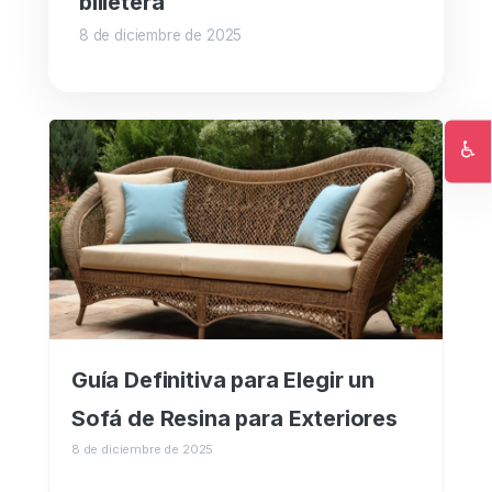
billetera
8 de diciembre de 2025
♿
Ac
Guía Definitiva para Elegir un
Sofá de Resina para Exteriores
8 de diciembre de 2025