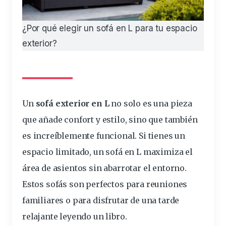
¿Por qué elegir un sofá en L para tu espacio
exterior?
Un
sofá
exterior
en L
no solo es una
pieza
que
añade
confort
y
estilo
, sino que
también
es
increíblemente
funcional
. Si tienes un
espacio
limitado
, un sofá en L
maximiza
el
área de
asientos
sin
abarrotar
el
entorno
.
Estos
sofá
s son
perfectos
para
reuniones
familiares
o para
disfrutar
de una
tarde
relajante leyendo un libro.