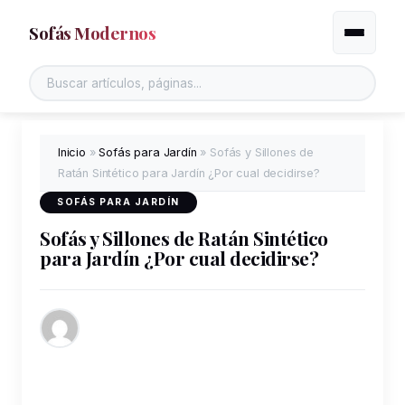
Sofás Modernos
Alternar
Buscar en el sitio
Inicio
»
Sofás para Jardín
»
Sofás y Sillones de
Ratán Sintético para Jardín ¿Por cual decidirse?
SOFÁS PARA JARDÍN
Sofás y Sillones de Ratán Sintético
para Jardín ¿Por cual decidirse?