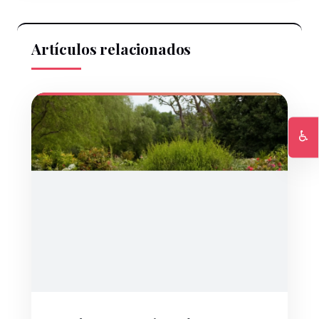
Artículos relacionados
♿
Ac