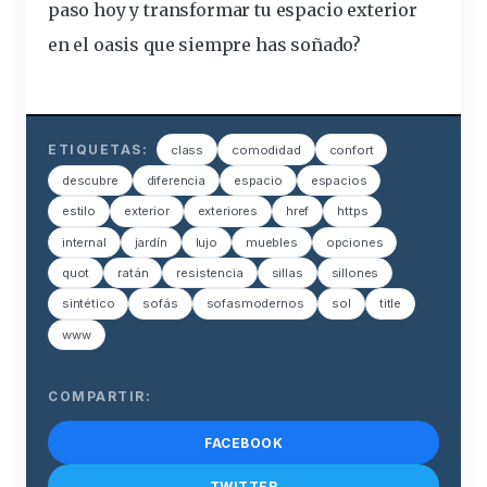
paso hoy y transformar tu espacio exterior
en el oasis que siempre has soñado?
ETIQUETAS:
class
comodidad
confort
descubre
diferencia
espacio
espacios
estilo
exterior
exteriores
href
https
internal
jardín
lujo
muebles
opciones
quot
ratán
resistencia
sillas
sillones
sintético
sofás
sofasmodernos
sol
title
www
COMPARTIR:
FACEBOOK
TWITTER