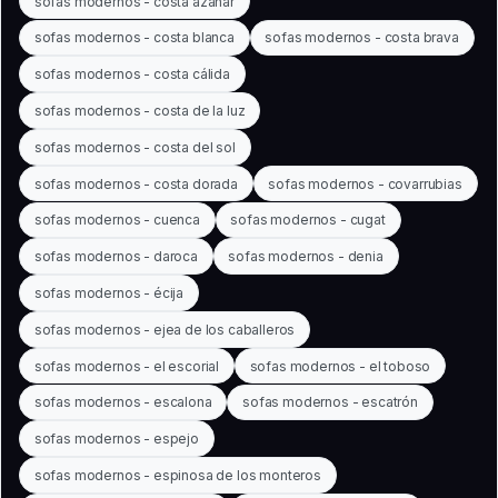
sofas modernos - costa azahar
sofas modernos - costa blanca
sofas modernos - costa brava
sofas modernos - costa cálida
sofas modernos - costa de la luz
sofas modernos - costa del sol
sofas modernos - costa dorada
sofas modernos - covarrubias
sofas modernos - cuenca
sofas modernos - cugat
sofas modernos - daroca
sofas modernos - denia
sofas modernos - écija
sofas modernos - ejea de los caballeros
sofas modernos - el escorial
sofas modernos - el toboso
sofas modernos - escalona
sofas modernos - escatrón
sofas modernos - espejo
sofas modernos - espinosa de los monteros