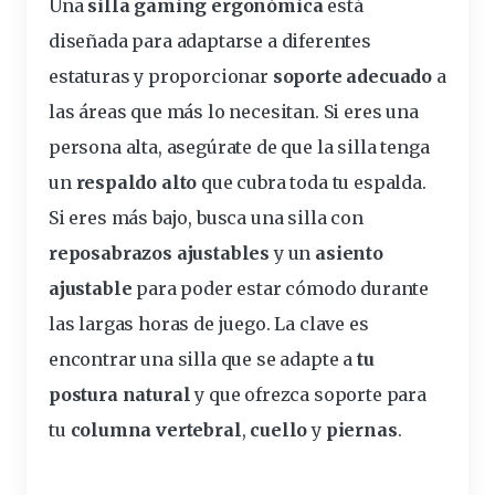
Una
silla gaming ergonómica
está
diseñada para adaptarse a diferentes
estaturas y proporcionar
soporte adecuado
a
las áreas que más lo necesitan. Si eres una
persona alta, asegúrate de que la silla tenga
un
respaldo alto
que cubra toda tu espalda.
Si eres más bajo, busca una silla con
reposabrazos ajustables
y un
asiento
ajustable
para poder estar cómodo durante
las largas horas de juego. La clave es
encontrar una silla que se adapte a
tu
postura natural
y que ofrezca soporte para
tu
columna vertebral
,
cuello
y
piernas
.