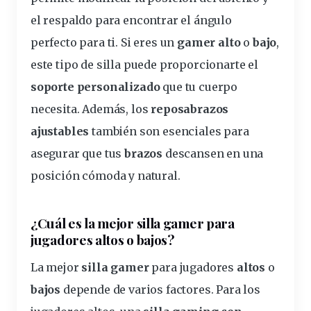
el respaldo para encontrar el ángulo
perfecto para ti. Si eres un
gamer alto
o
bajo
,
este tipo de silla puede proporcionarte el
soporte personalizado
que tu cuerpo
necesita. Además, los
reposabrazos
ajustables
también son esenciales para
asegurar que tus
brazos
descansen en una
posición cómoda y natural.
¿Cuál es la mejor silla gamer para
jugadores
altos o bajos?
La mejor
silla gamer
para jugadores
altos
o
bajos
depende de varios factores. Para los