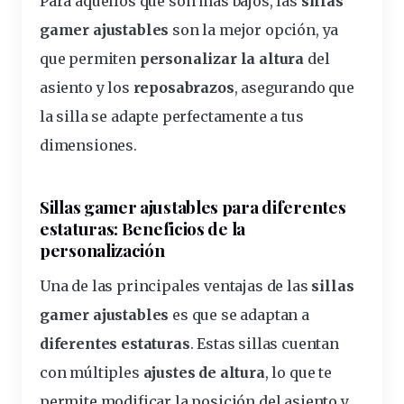
Para aquellos que son más bajos, las
sillas
gamer
ajustables
son la mejor opción, ya
que permiten
personalizar la altura
del
asiento y los
reposabrazos
, asegurando que
la silla se adapte perfectamente a tus
dimensiones.
Sillas gamer ajustables para diferentes
estaturas
: Beneficios de la
personalización
Una de las principales ventajas de las
sillas
gamer ajustables
es que se adaptan a
diferentes estaturas
. Estas sillas cuentan
con múltiples
ajustes de altura
, lo que te
permite modificar la posición del asiento y