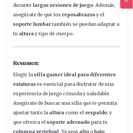
durante
largas sesiones de juego
. Además,
Ac
asegúrate de que los
reposabrazos
y el
soporte lumbar
también se puedan adaptar a
tu
altura
y tipo de cuerpo.
Resumen:
Elegir la
silla gamer ideal para diferentes
estaturas
es esencial para disfrutar de una
experiencia de juego cómoda y saludable.
Asegúrate de buscar una silla que te permita
ajustar tanto la
altura
como el
respaldo
, y
que ofrezca el
soporte adecuado
para tu
columna vertebral
. Ya seas
alto
o
bajo
,