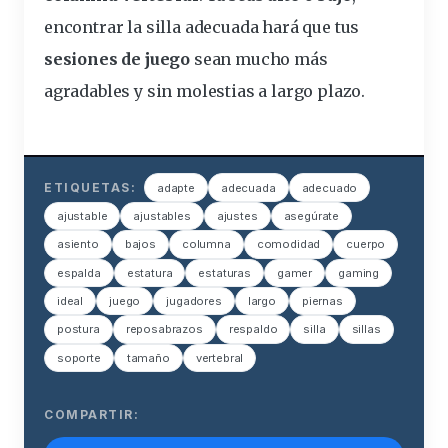
encontrar la silla adecuada hará que tus
sesiones de juego
sean mucho más
agradables y sin molestias a largo plazo.
ETIQUETAS:
adapte
adecuada
adecuado
ajustable
ajustables
ajustes
asegúrate
asiento
bajos
columna
comodidad
cuerpo
espalda
estatura
estaturas
gamer
gaming
ideal
juego
jugadores
largo
piernas
postura
reposabrazos
respaldo
silla
sillas
soporte
tamaño
vertebral
COMPARTIR: