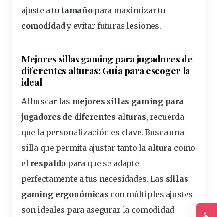
ajuste a tu
tamaño
para maximizar tu
comodidad
y evitar futuras lesiones.
Mejores sillas gaming para jugadores de
diferentes alturas
: Guía para escoger la
ideal
Al buscar las
mejores sillas gaming para
jugadores de diferentes alturas
, recuerda
que la personalización es clave. Busca una
silla que permita ajustar tanto la
altura
como
el
respaldo
para que se adapte
perfectamente a tus necesidades. Las
sillas
gaming ergonómicas
con múltiples ajustes
son ideales para asegurar la comodidad
♿