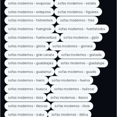
sofas modernos - esquivias
sofas modernos - estella
sofas modernos - estepona
sofas modernos - figueres
sofas modernos - formentera
sofas modernos - frías
sofas modernos - fuengirola
sofas modernos - fuentetodos
sofas modernos - fuerteventura
sofas modernos - gijón
sofas modernos - girona
sofas modernos - gomera
sofas modernos - gran canaria
sofas modernos - granada
sofas modernos - guadalajara
sofas modernos - guadalupe
sofas modernos - guadamur
sofas modernos - guadix
sofas modernos - hierro
sofas modernos - huelva
sofas modernos - huesca
sofas modernos - huéscar
sofas modernos - ibiza
sofas modernos - illanoz
sofas modernos - illescas
sofas modernos - illora
sofas modernos - isaba
sofas modernos - itálica