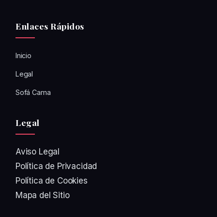
Enlaces Rápidos
Inicio
Legal
Sofá Cama
Legal
Aviso Legal
Política de Privacidad
Política de Cookies
Mapa del Sitio