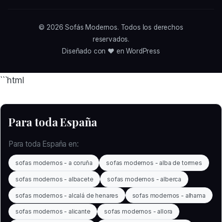
© 2026
Sofás Modernos
. Todos los derechos
reservados.
Diseñado con ❤️ en WordPress
```html
Para toda España
Para toda España en:
sofas modernos - a coruña
sofas modernos - alba de tormes
sofas modernos - albacete
sofas modernos - alberca
sofas modernos - alcalá de henares
sofas modernos - alhama
sofas modernos - alicante
sofas modernos - allora