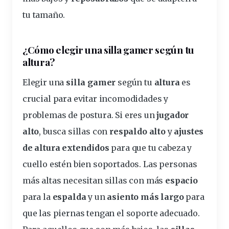
tu
tamaño
.
¿Cómo elegir
una silla gamer
según tu
altura?
Elegir una
silla gamer
según tu
altura
es
crucial para evitar incomodidades y
problemas de postura. Si eres un
jugador
alto
, busca sillas con
respaldo alto
y
ajustes
de altura extendidos
para que tu cabeza y
cuello estén bien soportados. Las personas
más altas necesitan sillas con más
espacio
para la
espalda
y un
asiento más largo
para
que las
piernas
tengan el soporte adecuado.