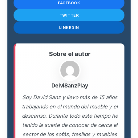
FACEBOOK
TWITTER
LINKEDIN
Sobre el autor
DeiviSanzPlay
Soy David Sanz y llevo más de 15 años
trabajando en el mundo del mueble y el
descanso. Durante todo este tiempo he
tenido la suerte de conocer de cerca el
sector de los sofás, tresillos y muebles