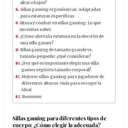
altos o bajos?
Sillas gaming ergonómicas: Adaptadas
para estaturas específicas
Altura y confort en sillas gaming: Lo que
necesitas saber
¿Cómo afecta la estatura en la elección de
una silla gamer?
Sillas gaming de tamaño grande vs.
tamaño pequeño: ¿Qué considerar?
¿Por qué es importante elegir una silla
gamer según tu tamaño corporal?
Mejores sillas gaming para jugadores de
diferentes alturas: Guía para escoger la
ideal
Resumen:
Sillas
gaming
para diferentes tipos de
cuerpo
: ¿Cómo elegir la adecuada?