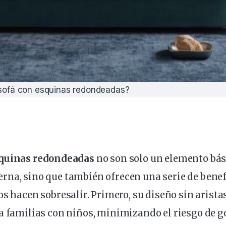
 sofá con esquinas redondeadas?
quinas
redondeadas
no son solo un
elemento
bás
erna
, sino que
también
ofrecen una
serie
de benef
os
hacen
sobresalir
. Primero, su diseño sin arista
a familias con niños, minimizando el riesgo de g