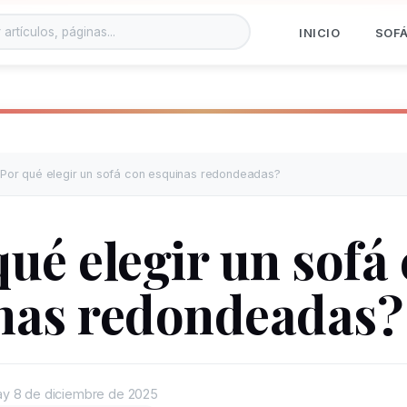
INICIO
SOF
Por qué elegir un sofá con esquinas redondeadas?
qué elegir un sofá
nas redondeadas?
ay
8 de diciembre de 2025