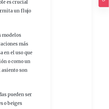
ble
es crucial
Ac
ermita un flujo
os modelos
raciones más
a en el uso que
sión o como un
l asiento son
adas pueden ser
s o beiges