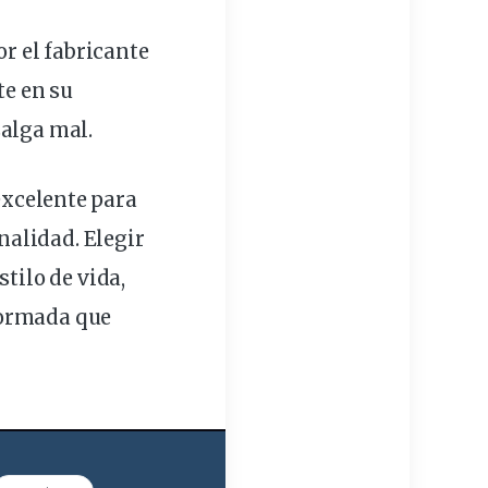
or el
fabricante
te en su
salga mal.
excelente para
alidad. Elegir
tilo de vida,
formada que