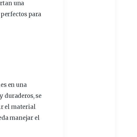
rtan una
 perfectos para
les en una
y duraderos, se
ir
el
material
eda manejar el