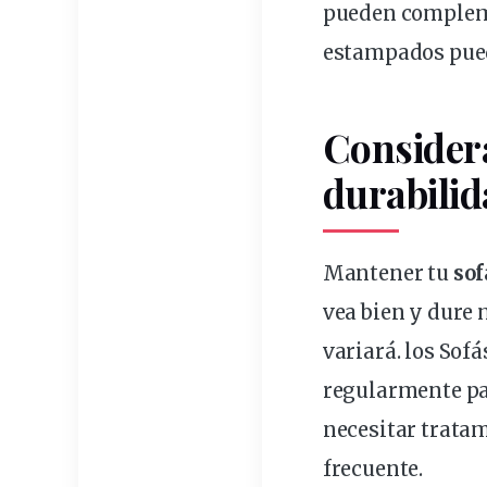
pueden compleme
estampados puede
Considera
durabili
Mantener tu
sof
vea bien y dure 
variará.
los Sofá
regularmente par
necesitar trata
frecuente.