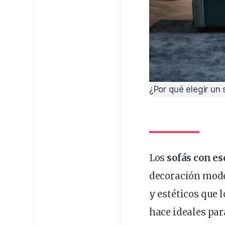
¿Por qué elegir un
Los
sofá
s con
es
decoración
mod
y
estéticos
que l
hace ideales par