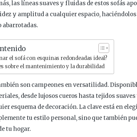
ás, las líneas
suaves
y fluidas de estos
sofás
apo
idez y amplitud a cualquier
espacio
, haciéndolos
o abarrotadas.
ontenido
ar el sofá con esquinas redondeadas ideal?
s sobre el mantenimiento y la durabilidad
ambién son campeones en versatilidad. Disponib
riales, desde lujosos cueros hasta tejidos suaves 
ier esquema de decoración. La clave está en
eleg
plemente tu
estilo
personal, sino que también pu
de tu
hogar
.