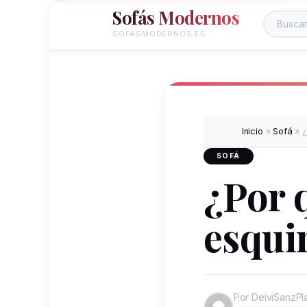
Sofás Modernos
SOFASMODERNOS.ES
Inicio
»
Sofá
»
¿
SOFÁ
¿Por 
esqui
Por DeiviSanzPl