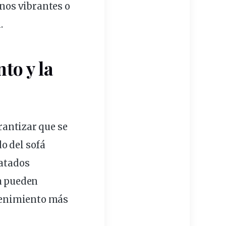
nos vibrantes o
.
nto
y la
rantizar que se
o del sofá
atados
la pueden
tenimiento más