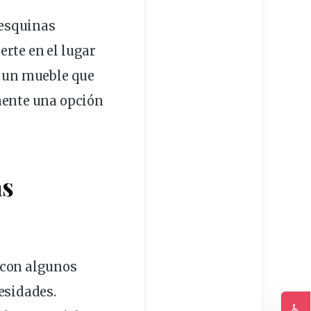
esquinas
rte en el lugar
o un mueble que
amente una
opción
as
 con algunos
esidades
.
♿