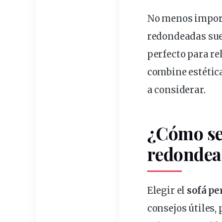
No menos
impor
redondeadas suel
perfecto para re
combine estétic
a
considerar
.
¿Cómo sel
redondea
Elegir el
sofá pe
consejos útiles,