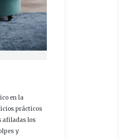
ico en la
icios
prácticos
s afiladas los
olpes y